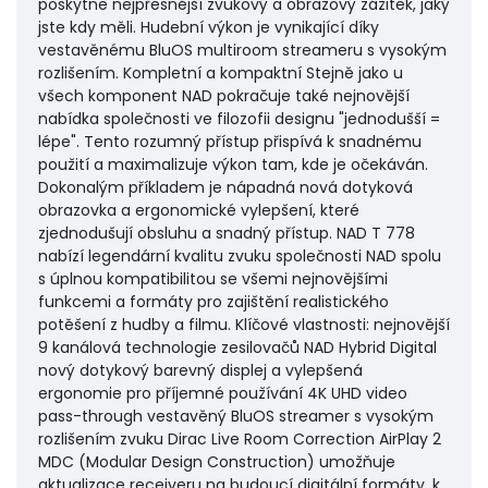
poskytne nejpřesnější zvukový a obrazový zážitek, jaký
jste kdy měli. Hudební výkon je vynikající díky
vestavěnému BluOS multiroom streameru s vysokým
rozlišením. Kompletní a kompaktní Stejně jako u
všech komponent NAD pokračuje také nejnovější
nabídka společnosti ve filozofii designu "jednodušší =
lépe". Tento rozumný přístup přispívá k snadnému
použití a maximalizuje výkon tam, kde je očekáván.
Dokonalým příkladem je nápadná nová dotyková
obrazovka a ergonomické vylepšení, které
zjednodušují obsluhu a snadný přístup. NAD T 778
nabízí legendární kvalitu zvuku společnosti NAD spolu
s úplnou kompatibilitou se všemi nejnovějšími
funkcemi a formáty pro zajištění realistického
potěšení z hudby a filmu. Klíčové vlastnosti: nejnovější
9 kanálová technologie zesilovačů NAD Hybrid Digital
nový dotykový barevný displej a vylepšená
ergonomie pro příjemné používání 4K UHD video
pass-through vestavěný BluOS streamer s vysokým
rozlišením zvuku Dirac Live Room Correction AirPlay 2
MDC (Modular Design Construction) umožňuje
aktualizace receiveru na budoucí digitální formáty, k