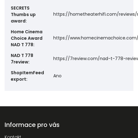
SECRETS
https://hometheaterhifi.com/reviews/
Thumbs up
award
:
Home Cinema
https://www.homecinemachoice.com/
Choice Award
NAD T 778
:
NAD T 778
https://7review.com/nad-t-778-revie
7review
:
ShopItemFeed
Ano
export
:
Informace pro vás
Kontakt