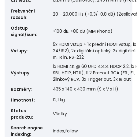
1,12Vrms (Zesilovač), 245 mVrms (Před
Citlivost
:
Frekvenční
20 - 20.000 Hz (+0,3/-0,8 dB) (Zesilova
rozsah
:
Odstup
>100 dB, >80 dB (MM Phono)
signál/šum
:
5x HDMI vstup + 1x přední HDMI vstup, 1
Vstupy
:
24/192), 2x digitální optický, 2x digitáln
In, IR in, RS-232
1x HDMI 4K @ 60 UHD 4:4:4 HDCP 2.2, 1x H
Výstupy
:
SBL, HT1R, HT1L), 11.2 Pre-out RCA (FR , FL
2linkový RCA, 3x Trigger out, 3x IR out
435 x 140 x 430 mm (Š x V x H)
Rozměry
:
12,1 kg
Hmotnost
:
Status
Všetky
produktu
:
Search engine
index,follow
indexing
: