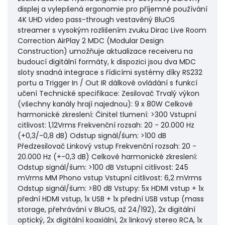
displej a vylepšená ergonomie pro příjemné používání
4K UHD video pass-through vestavěný BluOS
streamer s vysokým rozlišením zvuku Dirac Live Room
Correction AirPlay 2 MDC (Modular Design
Construction) umožňuje aktualizace receiveru na
budoucí digitální formáty, k dispozici jsou dva MDC
sloty snadná integrace s řídicími systémy díky RS232
portu a Trigger In / Out IR dálkové ovládání s funkcí
učení Technické specifikace: Zesilovač Trvalý výkon
(všechny kanály hrají najednou): 9 x 80W Celkové
harmonické zkreslení: Činitel tlumení: >300 Vstupní
citlivost: 1,12Vrms Frekvenční rozsah: 20 - 20.000 Hz
(+0,3/-0,8 dB) Odstup signál/šum: >100 dB
Předzesilovač Linkový vstup Frekvenční rozsah: 20 -
20.000 Hz (+-0,3 dB) Celkové harmonické zkreslení:
Odstup signál/šum: >100 dB Vstupní citlivost: 245
mVrms MM Phono vstup Vstupní citlivost: 6,2 mVrms
Odstup signál/šum: >80 dB Vstupy: 5x HDMI vstup + 1x
přední HDMI vstup, 1x USB + 1x přední USB vstup (mass
storage, přehrávání v BluOS, až 24/192), 2x digitální
optický, 2x digitální koaxiální, 2x linkový stereo RCA, 1x