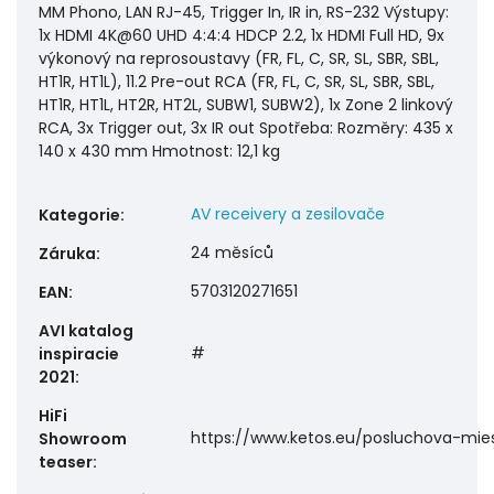
MM Phono, LAN RJ-45, Trigger In, IR in, RS-232 Výstupy:
1x HDMI 4K@60 UHD 4:4:4 HDCP 2.2, 1x HDMI Full HD, 9x
výkonový na reprosoustavy (FR, FL, C, SR, SL, SBR, SBL,
HT1R, HT1L), 11.2 Pre-out RCA (FR, FL, C, SR, SL, SBR, SBL,
HT1R, HT1L, HT2R, HT2L, SUBW1, SUBW2), 1x Zone 2 linkový
RCA, 3x Trigger out, 3x IR out Spotřeba: Rozměry: 435 x
140 x 430 mm Hmotnost: 12,1 kg
AV receivery a zesilovače
Kategorie
:
24 měsíců
Záruka
:
5703120271651
EAN
:
AVI katalog
#
inspiracie
2021
:
HiFi
https://www.ketos.eu/posluchova-mie
Showroom
teaser
: