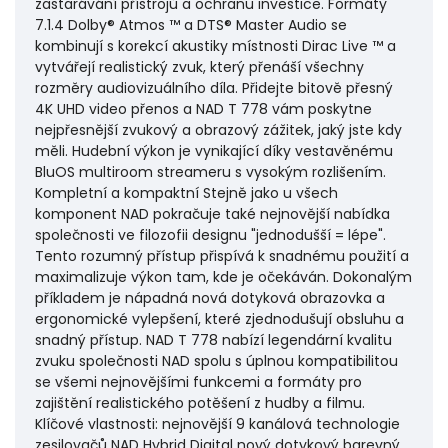
zastarávání přístrojů a ochranu investice. Formáty
7.1.4 Dolby® Atmos ™ a DTS® Master Audio se
kombinují s korekcí akustiky místnosti Dirac Live ™ a
vytvářejí realistický zvuk, který přenáší všechny
rozměry audiovizuálního díla. Přidejte bitově přesný
4K UHD video přenos a NAD T 778 vám poskytne
nejpřesnější zvukový a obrazový zážitek, jaký jste kdy
měli. Hudební výkon je vynikající díky vestavěnému
BluOS multiroom streameru s vysokým rozlišením.
Kompletní a kompaktní Stejně jako u všech
komponent NAD pokračuje také nejnovější nabídka
společnosti ve filozofii designu "jednodušší = lépe".
Tento rozumný přístup přispívá k snadnému použití a
maximalizuje výkon tam, kde je očekáván. Dokonalým
příkladem je nápadná nová dotyková obrazovka a
ergonomické vylepšení, které zjednodušují obsluhu a
snadný přístup. NAD T 778 nabízí legendární kvalitu
zvuku společnosti NAD spolu s úplnou kompatibilitou
se všemi nejnovějšími funkcemi a formáty pro
zajištění realistického potěšení z hudby a filmu.
Klíčové vlastnosti: nejnovější 9 kanálová technologie
zesilovačů NAD Hybrid Digital nový dotykový barevný