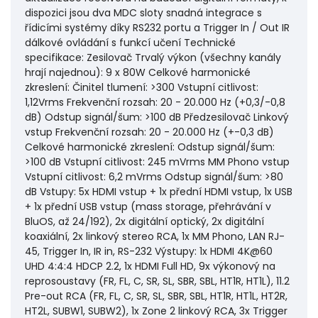
dispozici jsou dva MDC sloty snadná integrace s
řídicími systémy díky RS232 portu a Trigger In / Out IR
dálkové ovládání s funkcí učení Technické
specifikace: Zesilovač Trvalý výkon (všechny kanály
hrají najednou): 9 x 80W Celkové harmonické
zkreslení: Činitel tlumení: >300 Vstupní citlivost:
1,12Vrms Frekvenční rozsah: 20 - 20.000 Hz (+0,3/-0,8
dB) Odstup signál/šum: >100 dB Předzesilovač Linkový
vstup Frekvenční rozsah: 20 - 20.000 Hz (+-0,3 dB)
Celkové harmonické zkreslení: Odstup signál/šum:
>100 dB Vstupní citlivost: 245 mVrms MM Phono vstup
Vstupní citlivost: 6,2 mVrms Odstup signál/šum: >80
dB Vstupy: 5x HDMI vstup + 1x přední HDMI vstup, 1x USB
+ 1x přední USB vstup (mass storage, přehrávání v
BluOS, až 24/192), 2x digitální optický, 2x digitální
koaxiální, 2x linkový stereo RCA, 1x MM Phono, LAN RJ-
45, Trigger In, IR in, RS-232 Výstupy: 1x HDMI 4K@60
UHD 4:4:4 HDCP 2.2, 1x HDMI Full HD, 9x výkonový na
reprosoustavy (FR, FL, C, SR, SL, SBR, SBL, HT1R, HT1L), 11.2
Pre-out RCA (FR, FL, C, SR, SL, SBR, SBL, HT1R, HT1L, HT2R,
HT2L, SUBW1, SUBW2), 1x Zone 2 linkový RCA, 3x Trigger