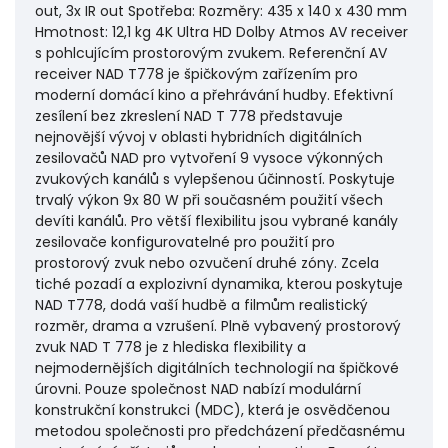
out, 3x IR out Spotřeba: Rozměry: 435 x 140 x 430 mm
Hmotnost: 12,1 kg 4K Ultra HD Dolby Atmos AV receiver
s pohlcujícím prostorovým zvukem. Referenční AV
receiver NAD T778 je špičkovým zařízením pro
moderní domácí kino a přehrávání hudby. Efektivní
zesílení bez zkreslení NAD T 778 představuje
nejnovější vývoj v oblasti hybridních digitálních
zesilovačů NAD pro vytvoření 9 vysoce výkonných
zvukových kanálů s vylepšenou účinností. Poskytuje
trvalý výkon 9x 80 W při současném použití všech
devíti kanálů. Pro větší flexibilitu jsou vybrané kanály
zesilovače konfigurovatelné pro použití pro
prostorový zvuk nebo ozvučení druhé zóny. Zcela
tiché pozadí a explozivní dynamika, kterou poskytuje
NAD T778, dodá vaší hudbě a filmům realistický
rozměr, drama a vzrušení. Plně vybavený prostorový
zvuk NAD T 778 je z hlediska flexibility a
nejmodernějších digitálních technologií na špičkové
úrovni. Pouze společnost NAD nabízí modulární
konstrukční konstrukci (MDC), která je osvědčenou
metodou společnosti pro předcházení předčasnému