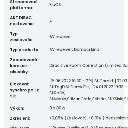
Streamovací
BluOS
platforma
:
AKT DIRAC
#
nastavenie
:
Typ
AV receiver
zesilovače
:
AV receiver, Domácí kino
Typ produktu
:
Zabudovaná
Dirac Live Room Correction (Limited B
korekce
akustiky
:
[15.06.2022 10:30 - TRI] StiComId; [02.03.
Blokovat
StiTagD;StiDemIdDis; [24.01.2022 10:33 - TRI
synchro poli z
StiRefId;
SK
:
StiManId;StiManCode;StiHideI;StiXSisId;
9 x 80W
Výkon
:
<0,08% (Zesilovač), <0,01% (Předzesilov
Zkreslení
: