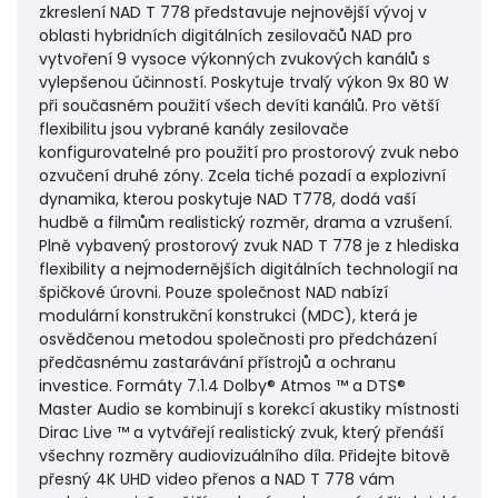
zkreslení NAD T 778 představuje nejnovější vývoj v
oblasti hybridních digitálních zesilovačů NAD pro
vytvoření 9 vysoce výkonných zvukových kanálů s
vylepšenou účinností. Poskytuje trvalý výkon 9x 80 W
při současném použití všech devíti kanálů. Pro větší
flexibilitu jsou vybrané kanály zesilovače
konfigurovatelné pro použití pro prostorový zvuk nebo
ozvučení druhé zóny. Zcela tiché pozadí a explozivní
dynamika, kterou poskytuje NAD T778, dodá vaší
hudbě a filmům realistický rozměr, drama a vzrušení.
Plně vybavený prostorový zvuk NAD T 778 je z hlediska
flexibility a nejmodernějších digitálních technologií na
špičkové úrovni. Pouze společnost NAD nabízí
modulární konstrukční konstrukci (MDC), která je
osvědčenou metodou společnosti pro předcházení
předčasnému zastarávání přístrojů a ochranu
investice. Formáty 7.1.4 Dolby® Atmos ™ a DTS®
Master Audio se kombinují s korekcí akustiky místnosti
Dirac Live ™ a vytvářejí realistický zvuk, který přenáší
všechny rozměry audiovizuálního díla. Přidejte bitově
přesný 4K UHD video přenos a NAD T 778 vám