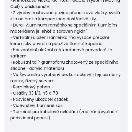
• Přenosková vložka McIntosh MCC10 (systém Moving
Coil) v příslušenství
• Z výroby nastavená pozice přenoskové vložky, svislá
síla na hrot a kompenzace dostředivé síly
• Dural-Aluminum raménko se speciálním tlumícím
materiálem je lehké a zároveň rigidní
• Vertikální uložení raménka má vysoce precizní
keramický povrch a používá tlumící kapalinu
• Horizontální uložení má kardanové provedení se
safírem
• Robustní talíř gramofonu zhotovený ze speciálního
silicone- acrylic materiálu
• Ve Švýcarsku vyrobený bezkartáčkový stejnosměrný
motor, řízený servem
• Řemínkový pohon
• Otáčky 33 1/3, 45 a 78
• Nasvícený ukazatel otáček
• Vícevrstvé, tlumené šasi
• Terminál pro kabelové ovládání (zapínání/vypínání
podsvícení panelu)