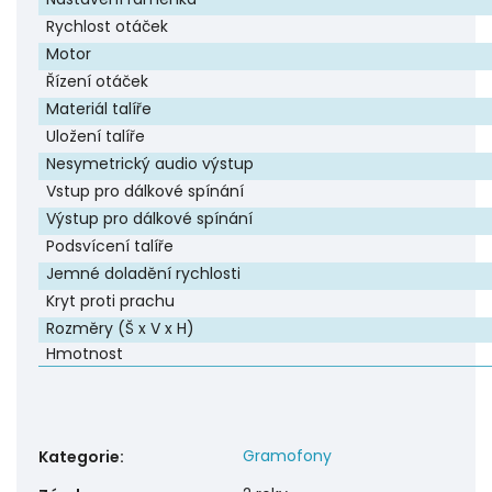
Rychlost otáček
Motor
Řízení otáček
Materiál talíře
Uložení talíře
Nesymetrický audio výstup
Vstup pro dálkové spínání
Výstup pro dálkové spínání
Podsvícení talíře
Jemné doladění rychlosti
Kryt proti prachu
Rozměry (Š x V x H)
Hmotnost
Gramofony
Kategorie
: