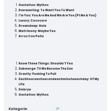
Gestation: Mythos
Everwanting: To Want You To Want
I'm You: You Are Me And We Are You (Pt Me & You)
Luxury: Cococure
Drowndeep: Hula
Matrimony: Maybe You
Arroz Con Pollo
Know These Things: Shouldn't You
Submerge: Til We Become The Sun
Gravity: Pushing To Pull
Eachhoureachsecondeachminuteeachday: Of My
Life
Embrya
Gestation: Mythos
LP
Kategorie
: