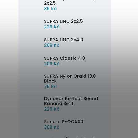
2x2.5
89 Kč
SUPRA LINC 2x2.5
229 Kč
SUPRA LINC 2x4.0
269 Kč
SUPRA Classic 4.0
209 Kč
SUPRA Nylon Braid 10.0
Black
79 Kč
Dynavox Perfect Sound
Banana Set I.
229 Kč
Sonero S-OCA001
309 Kč