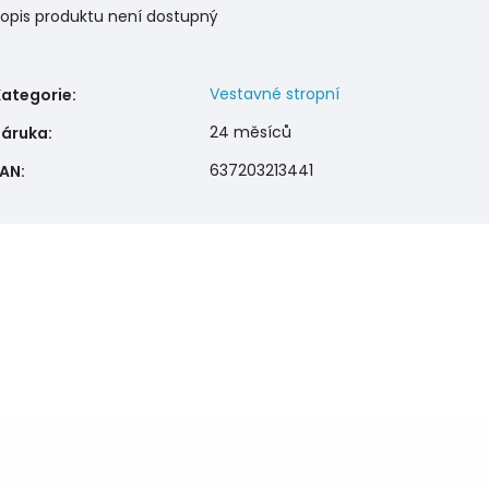
opis produktu není dostupný
Vestavné stropní
Kategorie
:
24 měsíců
Záruka
:
637203213441
EAN
: