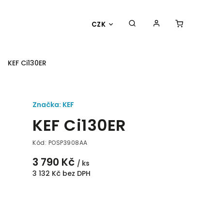
CZK
KEF Ci130ER
Značka:
KEF
KEF Ci130ER
Kód:
POSP3908AA
3 790 Kč
/ ks
3 132 Kč bez DPH