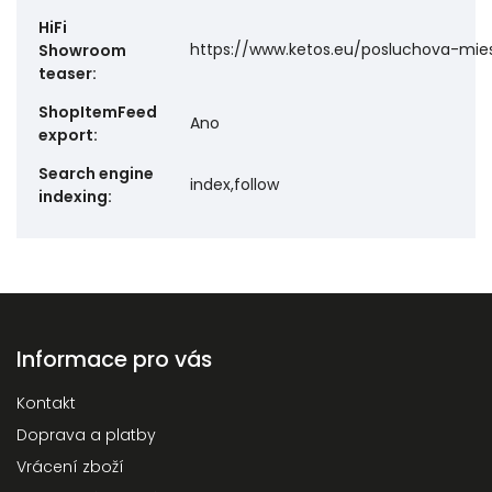
HiFi
https://www.ketos.eu/posluchova-mie
Showroom
teaser
:
ShopItemFeed
Ano
export
:
Search engine
index,follow
indexing
:
Informace pro vás
Kontakt
Doprava a platby
Vrácení zboží