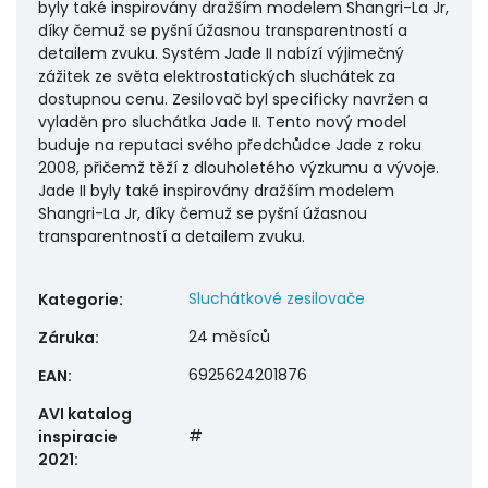
byly také inspirovány dražším modelem Shangri-La Jr,
díky čemuž se pyšní úžasnou transparentností a
detailem zvuku. Systém Jade II nabízí výjimečný
zážitek ze světa elektrostatických sluchátek za
dostupnou cenu. Zesilovač byl specificky navržen a
vyladěn pro sluchátka Jade II. Tento nový model
buduje na reputaci svého předchůdce Jade z roku
2008, přičemž těží z dlouholetého výzkumu a vývoje.
Jade II byly také inspirovány dražším modelem
Shangri-La Jr, díky čemuž se pyšní úžasnou
transparentností a detailem zvuku.
Sluchátkové zesilovače
Kategorie
:
24 měsíců
Záruka
:
6925624201876
EAN
:
AVI katalog
#
inspiracie
2021
: