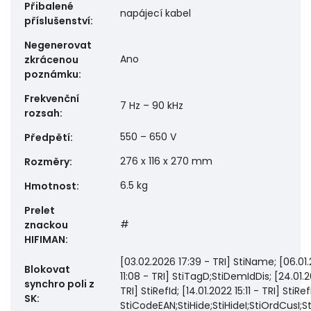
Přibalené
napájecí kabel
příslušenství
:
Negenerovat
Ano
zkrácenou
poznámku
:
Frekvenční
7 Hz – 90 kHz
rozsah
:
550 – 650 V
Předpětí
:
276 x 116 x 270 mm
Rozměry
:
6.5 kg
Hmotnost
:
Prelet
#
znackou
HIFIMAN
:
[03.02.2026 17:39 - TRI] StiName; [06.01.
Blokovat
11:08 - TRI] StiTagD;StiDemIdDis; [24.01.202
synchro poli z
TRI] StiRefId; [14.01.2022 15:11 - TRI] StiRef
SK
:
StiCodeEAN;StiHide;StiHideI;StiOrdCusI;