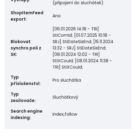
(připojení do sluchátek)
ShopItemFeed
Ano
export
:
[06.01.2026 14:18 - TRI]
StiComId; [01.07.2025 10:18 -
Blokovat
SRJ] StiDateSisEnd; [15.11.2024
synchro poli z
13:32 - SRJ] StiDateSisEnd;
SK
:
[08.01.2024 12:02 - TRI]
StiXCouId; [08.01.2024 11:38 -
TRI] StiXCouId;
Typ
Pro sluchátka
příslušenství
:
Typ
Sluchátkový
zesilovače
:
Search engine
index,follow
indexing
: