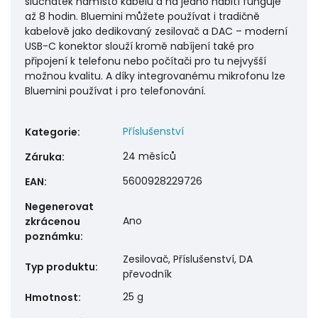
sluchátek namísto kabelu a na jedno nabití funguje
až 8 hodin. Bluemini můžete používat i tradičně
kabelově jako dedikovaný zesilovač a DAC – moderní
USB-C konektor slouží kromě nabíjení také pro
připojení k telefonu nebo počítači pro tu nejvyšší
možnou kvalitu. A díky integrovanému mikrofonu lze
Bluemini používat i pro telefonování.
Příslušenství
Kategorie
:
24 měsíců
Záruka
:
5600928229726
EAN
:
Negenerovat
Ano
zkrácenou
poznámku
:
Zesilovač, Příslušenství, DA
Typ produktu
:
převodník
25 g
Hmotnost
: