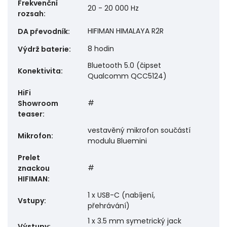
Frekvenční
20 - 20 000 Hz
rozsah
:
HIFIMAN HIMALAYA R2R
DA převodník
:
8 hodin
Výdrž baterie
:
Bluetooth 5.0 (čipset
Konektivita
:
Qualcomm QCC5124)
HiFi
#
Showroom
teaser
:
vestavěný mikrofon součástí
Mikrofon
:
modulu Bluemini
Prelet
#
znackou
HIFIMAN
:
1 x USB-C (nabíjení,
Vstupy
:
přehrávání)
1 x 3.5 mm symetrický jack
Výstupy
: