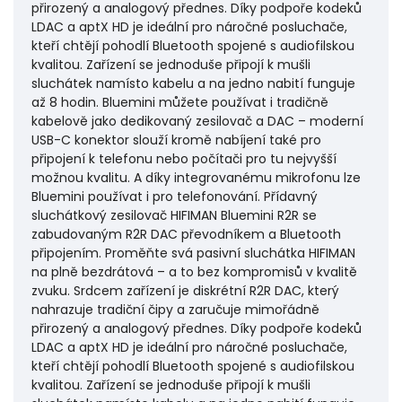
přirozený a analogový přednes. Díky podpoře kodeků
LDAC a aptX HD je ideální pro náročné posluchače,
kteří chtějí pohodlí Bluetooth spojené s audiofilskou
kvalitou. Zařízení se jednoduše připojí k mušli
sluchátek namísto kabelu a na jedno nabití funguje
až 8 hodin. Bluemini můžete používat i tradičně
kabelově jako dedikovaný zesilovač a DAC – moderní
USB-C konektor slouží kromě nabíjení také pro
připojení k telefonu nebo počítači pro tu nejvyšší
možnou kvalitu. A díky integrovanému mikrofonu lze
Bluemini používat i pro telefonování. Přídavný
sluchátkový zesilovač HIFIMAN Bluemini R2R se
zabudovaným R2R DAC převodníkem a Bluetooth
připojením. Proměňte svá pasivní sluchátka HIFIMAN
na plně bezdrátová – a to bez kompromisů v kvalitě
zvuku. Srdcem zařízení je diskrétní R2R DAC, který
nahrazuje tradiční čipy a zaručuje mimořádně
přirozený a analogový přednes. Díky podpoře kodeků
LDAC a aptX HD je ideální pro náročné posluchače,
kteří chtějí pohodlí Bluetooth spojené s audiofilskou
kvalitou. Zařízení se jednoduše připojí k mušli