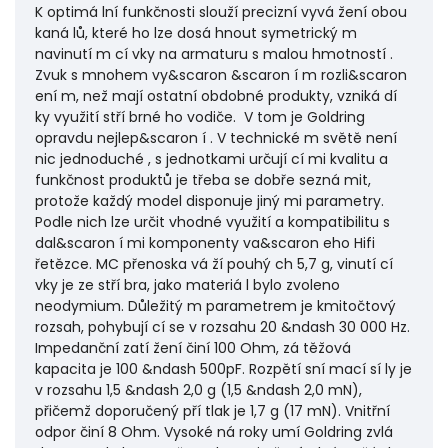
K optimá lní funkčnosti slouží precizní vyvá žení obou
kaná lů, které ho lze dosá hnout symetrický m
navinutí m cí vky na armaturu s malou hmotností .
Zvuk s mnohem vy&scaron &scaron í m rozli&scaron
ení m, než mají ostatní obdobné produkty, vzniká dí
ky využití stří brné ho vodiče. V tom je Goldring
opravdu nejlep&scaron í . V technické m světě není
nic jednoduché , s jednotkami určují cí mi kvalitu a
funkčnost produktů je třeba se dobře sezná mit,
protože každý model disponuje jiný mi parametry.
Podle nich lze určit vhodné využití a kompatibilitu s
dal&scaron í mi komponenty va&scaron eho Hifi
řetězce. MC přenoska vá ží pouhý ch 5,7 g, vinutí cí
vky je ze stří bra, jako materiá l bylo zvoleno
neodymium. Důležitý m parametrem je kmitočtový
rozsah, pohybují cí se v rozsahu 20 &ndash 30 000 Hz.
Impedanční zatí žení činí 100 Ohm, zá těžová
kapacita je 100 &ndash 500pF. Rozpětí sní mací sí ly je
v rozsahu 1,5 &ndash 2,0 g (1,5 &ndash 2,0 mN),
přičemž doporučený pří tlak je 1,7 g (17 mN). Vnitřní
odpor činí 8 Ohm. Vysoké ná roky umí Goldring zvlá