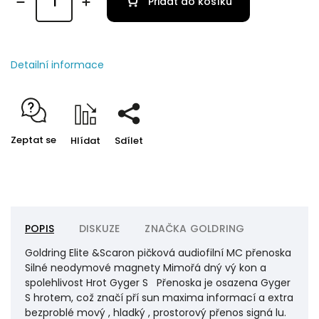
Přidat do košíku
Detailní informace
Zeptat se
Hlídat
Sdílet
POPIS
DISKUZE
ZNAČKA
GOLDRING
Goldring Elite &Scaron pičková audiofilní MC přenoska
Silné neodymové magnety Mimořá dný vý kon a
spolehlivost Hrot Gyger S Přenoska je osazena Gyger
S hrotem, což značí pří sun maxima informací a extra
bezproblé mový , hladký , prostorový přenos signá lu.