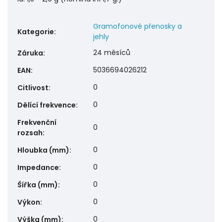
Gramofonové přenosky a
Kategorie
:
jehly
24 měsíců
Záruka
:
5036694026212
EAN
:
0
Citlivost
:
0
Dělící frekvence
:
Frekvenční
0
rozsah
:
0
Hloubka (mm)
:
0
Impedance
:
0
Šířka (mm)
:
0
Výkon
:
0
Výška (mm)
: