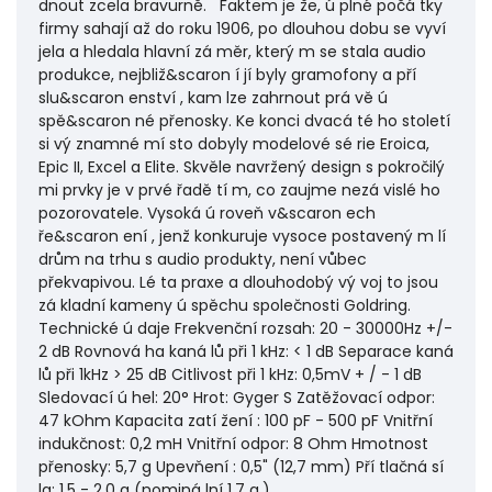
dnout zcela bravurně. Faktem je že, ú plné počá tky
firmy sahají až do roku 1906, po dlouhou dobu se vyví
jela a hledala hlavní zá měr, který m se stala audio
produkce, nejbliž&scaron í jí byly gramofony a pří
slu&scaron enství , kam lze zahrnout prá vě ú
spě&scaron né přenosky. Ke konci dvacá té ho století
si vý znamné mí sto dobyly modelové sé rie Eroica,
Epic II, Excel a Elite. Skvěle navržený design s pokročilý
mi prvky je v prvé řadě tí m, co zaujme nezá vislé ho
pozorovatele. Vysoká ú roveň v&scaron ech
ře&scaron ení , jenž konkuruje vysoce postavený m lí
drům na trhu s audio produkty, není vůbec
překvapivou. Lé ta praxe a dlouhodobý vý voj to jsou
zá kladní kameny ú spěchu společnosti Goldring.
Technické ú daje Frekvenční rozsah: 20 - 30000Hz +/-
2 dB Rovnová ha kaná lů při 1 kHz: < 1 dB Separace kaná
lů při 1kHz > 25 dB Citlivost při 1 kHz: 0,5mV + / - 1 dB
Sledovací ú hel: 20° Hrot: Gyger S Zatěžovací odpor:
47 kOhm Kapacita zatí žení : 100 pF - 500 pF Vnitřní
indukčnost: 0,2 mH Vnitřní odpor: 8 Ohm Hmotnost
přenosky: 5,7 g Upevňení : 0,5" (12,7 mm) Pří tlačná sí
la: 1,5 - 2,0 g (nominá lní 1,7 g.)