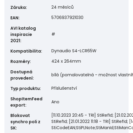
24 měsíců
Záruka
:
5706937921030
EAN
:
AVI katalog
#
inspiracie
2021
:
Dynaudio S4-LCR65W
Kompatibilita
:
424 x 264mm
Rozměry
:
Dostupná
bílá (pomalovatelná - možnost vlastní
provedení
:
Příslušenství
Typ produktu
:
ShopItemFeed
Ano
export
:
[11.10.2023 20:45 - TRI] StiRefId; [21.02.2
Blokovat
StiRefId; [21.01.2022 11:18 - TRI] StiRefId; [1
synchro poli z
StiCodeEAN;StiPLNote;StiManId;StiManCo
SK
: