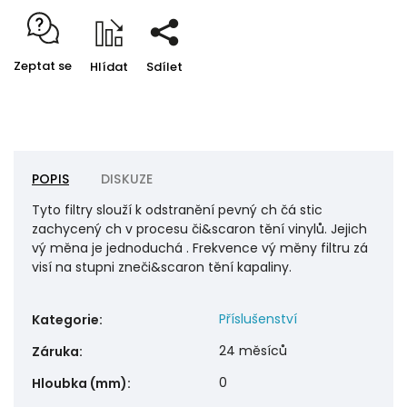
Zeptat se
Hlídat
Sdílet
POPIS
DISKUZE
Tyto filtry slouží k odstranění pevný ch čá stic
zachycený ch v procesu či&scaron tění vinylů. Jejich
vý měna je jednoduchá . Frekvence vý měny filtru zá
visí na stupni zneči&scaron tění kapaliny.
Příslušenství
Kategorie
:
24 měsíců
Záruka
:
0
Hloubka (mm)
: