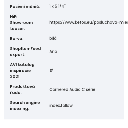
1 x 5 1/4"
Pasivní měnič
:
HiFi
https://www.ketos.eu/posluchova-mie
Showroom
teaser
:
bílá
Barva
:
ShopItemFeed
Ano
export
:
AVI katalog
#
inspiracie
2021
:
Produktová
Cornered Audio C série
řada
:
Search engine
index,follow
indexing
: