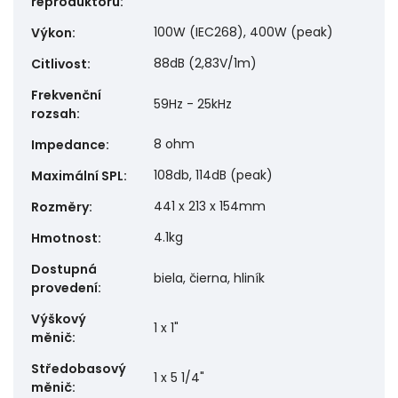
reproduktoru
:
100W (IEC268), 400W (peak)
Výkon
:
88dB (2,83V/1m)
Citlivost
:
Frekvenční
59Hz - 25kHz
rozsah
:
8 ohm
Impedance
:
108db, 114dB (peak)
Maximální SPL
:
441 x 213 x 154mm
Rozměry
:
4.1kg
Hmotnost
:
Dostupná
biela, čierna, hliník
provedení
:
Výškový
1 x 1"
měnič
:
Středobasový
1 x 5 1/4"
měnič
: