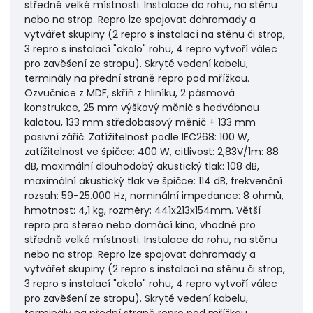
středně velké místnosti. Instalace do rohu, na stěnu
nebo na strop. Repro lze spojovat dohromady a
vytvářet skupiny (2 repro s instalací na stěnu či strop,
3 repro s instalací "okolo" rohu, 4 repro vytvoří válec
pro zavěšení ze stropu). Skryté vedení kabelu,
terminály na přední straně repro pod mřížkou.
Ozvučnice z MDF, skříň z hliníku, 2 pásmová
konstrukce, 25 mm výškový měnič s hedvábnou
kalotou, 133 mm středobasový měnič + 133 mm
pasivní zářič. Zatížitelnost podle IEC268: 100 W,
zatížitelnost ve špičce: 400 W, citlivost: 2,83V/1m: 88
dB, maximální dlouhodobý akustický tlak: 108 dB,
maximální akustický tlak ve špičce: 114 dB, frekvenční
rozsah: 59-25.000 Hz, nominální impedance: 8 ohmů,
hmotnost: 4,1 kg, rozměry: 441x213x154mm. Větší
repro pro stereo nebo domácí kino, vhodné pro
středně velké místnosti. Instalace do rohu, na stěnu
nebo na strop. Repro lze spojovat dohromady a
vytvářet skupiny (2 repro s instalací na stěnu či strop,
3 repro s instalací "okolo" rohu, 4 repro vytvoří válec
pro zavěšení ze stropu). Skryté vedení kabelu,