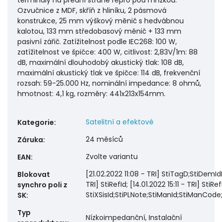
terminály na přední straně repro pod mřížkou.
Ozvučnice z MDF, skříň z hliníku, 2 pásmová
konstrukce, 25 mm výškový měnič s hedvábnou
kalotou, 133 mm středobasový měnič + 133 mm
pasivní zářič. Zatížitelnost podle IEC268: 100 W,
zatížitelnost ve špičce: 400 W, citlivost: 2,83V/1m: 88
dB, maximální dlouhodobý akustický tlak: 108 dB,
maximální akustický tlak ve špičce: 114 dB, frekvenční
rozsah: 59-25.000 Hz, nominální impedance: 8 ohmů,
hmotnost: 4,1 kg, rozměry: 441x213x154mm.
Satelitní a efektové
Kategorie
:
24 měsíců
Záruka
:
Zvolte variantu
EAN
:
[21.02.2022 11:08 - TRI] StiTagD;StiDemIdDi
Blokovat
TRI] StiRefId; [14.01.2022 15:11 - TRI] StiRef
synchro poli z
StiXSisId;StiPLNote;StiManId;StiManCode
SK
:
Typ
Nízkoimpedanční, Instalační