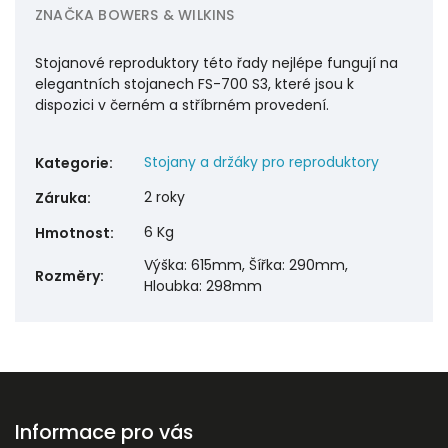
ZNAČKA
BOWERS & WILKINS
Stojanové reproduktory této řady nejlépe fungují na
elegantních stojanech FS-700 S3, které jsou k
dispozici v černém a stříbrném provedení.
Stojany a držáky pro reproduktory
Kategorie
:
2 roky
Záruka
:
6 Kg
Hmotnost
:
Výška: 615mm, Šířka: 290mm,
Rozměry
:
Hloubka: 298mm
Informace pro vás