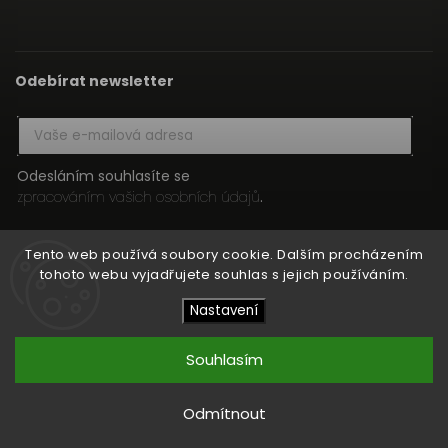
Odebírat newsletter
Odesláním souhlasíte se
zpracováním vašich osobních údajů
.
Přihlásit se
Tento web používá soubory cookie. Dalším procházením
tohoto webu vyjadřujete souhlas s jejich používáním.
Nastavení
Copyright 2026
HIFI MEDIA
. Všechna práva vyhrazena.
Upravit nastavení cookies
Souhlasím
Vytvořil
Shoptet
| Design
Shoptak.cz
Odmítnout