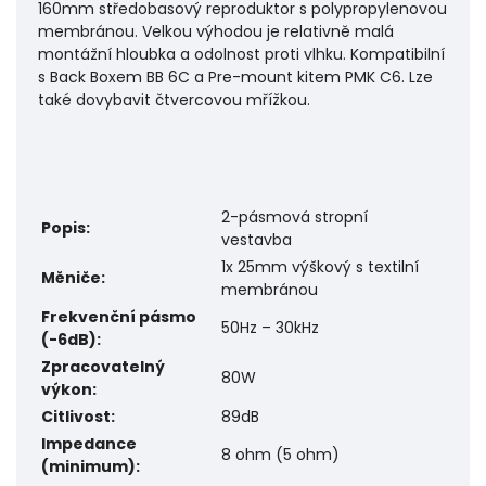
160mm středobasový reproduktor s polypropylenovou
membránou. Velkou výhodou je relativně malá
montážní hloubka a odolnost proti vlhku. Kompatibilní
s Back Boxem BB 6C a Pre-mount kitem PMK C6. Lze
také dovybavit čtvercovou mřížkou.
2-pásmová stropní
Popis:
vestavba
1x 25mm výškový s textilní
Měniče:
membránou
Frekvenční pásmo
50Hz – 30kHz
(-6dB):
Zpracovatelný
80W
výkon:
Citlivost:
89dB
Impedance
8 ohm (5 ohm)
(minimum):