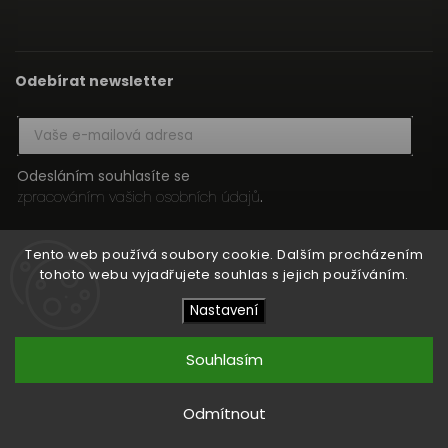
Odebírat newsletter
Odesláním souhlasíte se
zpracováním vašich osobních údajů
.
Přihlásit se
Tento web používá soubory cookie. Dalším procházením
tohoto webu vyjadřujete souhlas s jejich používáním.
Nastavení
Copyright 2026
HIFI MEDIA
. Všechna práva vyhrazena.
Upravit nastavení cookies
Souhlasím
Vytvořil
Shoptet
| Design
Shoptak.cz
Odmítnout