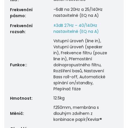
-6dB na 20Hz a 25/140Hz
Frekvenční
nastavitelné (EQ na A)
pásmo
:
±3dB 27Hz – 40/140Hz
Frekvenční
nastavitelné (EQ na A)
rozsah
:
Vstupní úroveň (line in),
Vstupní úroveň (speaker
in), Frekvence filtru (pouze
line in), Přemostění
Funkce:
:
dolnopropustného filtru,
Rozšíření basů, Nastavení
Bass roll-off, Automatické
spínání on/standby,
Přepínač fáze
12.5kg
Hmotnost
:
f250mm, membrána s
Měnič
:
dlouhým zdvihem z
konbinace papír/Kevlar®