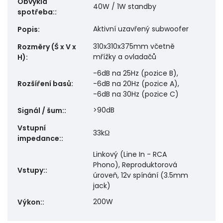
Obvyklá
40W / 1W standby
spotřeba:
:
Aktivní uzavřený subwoofer
Popis
:
310x310x375mm včetně
Rozměry (Š x V x
mřížky a ovladačů
H)
:
-6dB na 25Hz (pozice B),
Rozšíření basů
:
-6dB na 20Hz (pozice A),
-6dB na 30Hz (pozice C)
>90dB
Signál / šum:
:
Vstupní
33kΩ
impedance:
:
Linkový (Line In - RCA
Phono), Reproduktorová
Vstupy:
:
úroveň, 12v spínání (3.5mm
jack)
200W
Výkon:
: