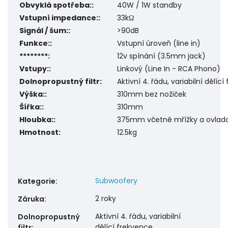
Obvyklá spotřeba::
40W / 1W standby
Vstupní impedance::
33kΩ
Signál / šum::
>90dB
Funkce::
Vstupní úroveň (line in)
********:
12v spínání (3.5mm jack)
Vstupy::
Linkový (Line In - RCA Phono)
Dolnopropustný filtr:
Aktivní 4. řádu, variabilní dělíc
Výška::
310mm bez nožiček
Šířka::
310mm
Hloubka::
375mm včetně mřížky a ovlad
Hmotnost:
12.5kg
Subwoofery
Kategorie
:
2 roky
Záruka
:
Aktivní 4. řádu, variabilní
Dolnopropustný
dělící frekvence
filtr
: