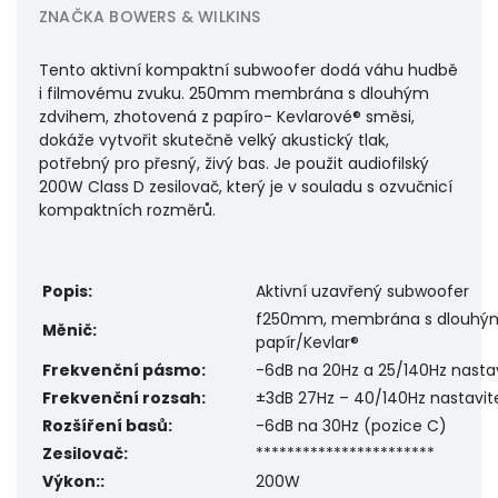
ZNAČKA
BOWERS & WILKINS
Tento aktivní kompaktní subwoofer dodá váhu hudbě
i filmovému zvuku. 250mm membrána s dlouhým
zdvihem, zhotovená z papíro- Kevlarové® směsi,
dokáže vytvořit skutečně velký akustický tlak,
potřebný pro přesný, živý bas. Je použit audiofilský
200W Class D zesilovač, který je v souladu s ozvučnicí
kompaktních rozměrů.
Popis:
Aktivní uzavřený subwoofer
f250mm, membrána s dlouhým
Měnič:
papír/Kevlar®
Frekvenční pásmo:
-6dB na 20Hz a 25/140Hz nasta
Frekvenční rozsah:
±3dB 27Hz – 40/140Hz nastavit
Rozšíření basů:
-6dB na 30Hz (pozice C)
Zesilovač:
***********************
Výkon::
200W