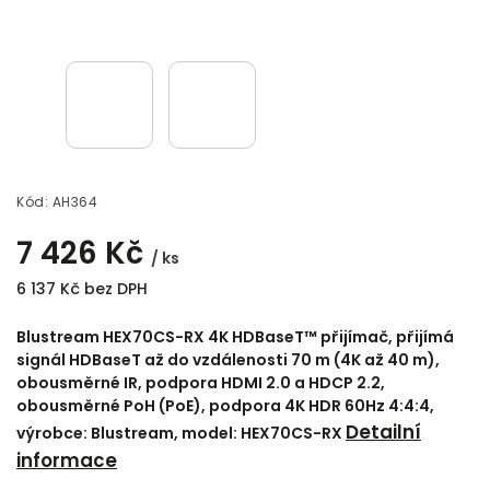
Kód:
AH364
7 426 Kč
/ ks
6 137 Kč bez DPH
Blustream HEX70CS-RX 4K HDBaseT™ přijímač, přijímá
signál HDBaseT až do vzdálenosti 70 m (4K až 40 m),
obousměrné IR, podpora HDMI 2.0 a HDCP 2.2,
obousměrné PoH (PoE), podpora 4K HDR 60Hz 4:4:4,
Detailní
výrobce: Blustream, model: HEX70CS-RX
informace