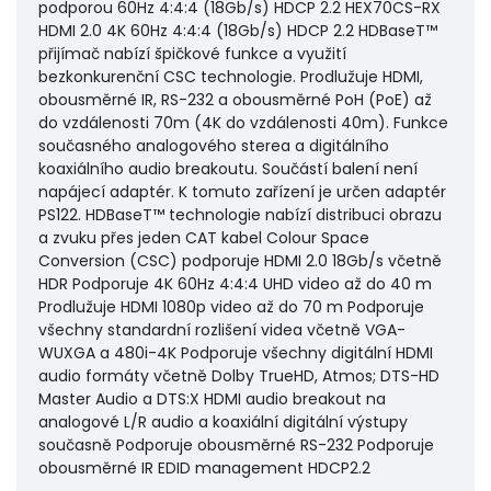
podporou 60Hz 4:4:4 (18Gb/s) HDCP 2.2 HEX70CS-RX
HDMI 2.0 4K 60Hz 4:4:4 (18Gb/s) HDCP 2.2 HDBaseT™
přijímač nabízí špičkové funkce a využití
bezkonkurenční CSC technologie. Prodlužuje HDMI,
obousměrné IR, RS-232 a obousměrné PoH (PoE) až
do vzdálenosti 70m (4K do vzdálenosti 40m). Funkce
současného analogového sterea a digitálního
koaxiálního audio breakoutu. Součástí balení není
napájecí adaptér. K tomuto zařízení je určen adaptér
PS122. HDBaseT™ technologie nabízí distribuci obrazu
a zvuku přes jeden CAT kabel Colour Space
Conversion (CSC) podporuje HDMI 2.0 18Gb/s včetně
HDR Podporuje 4K 60Hz 4:4:4 UHD video až do 40 m
Prodlužuje HDMI 1080p video až do 70 m Podporuje
všechny standardní rozlišení videa včetně VGA-
WUXGA a 480i-4K Podporuje všechny digitální HDMI
audio formáty včetně Dolby TrueHD, Atmos; DTS-HD
Master Audio a DTS:X HDMI audio breakout na
analogové L/R audio a koaxiální digitální výstupy
současně Podporuje obousměrné RS-232 Podporuje
obousměrné IR EDID management HDCP2.2