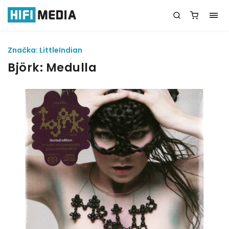
Značka:
LittleIndian
Björk: Medulla