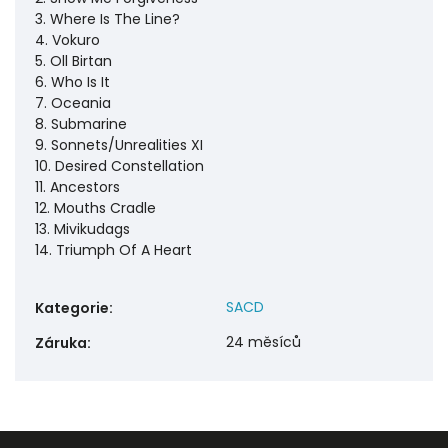
3. Where Is The Line?
4. Vokuro
5. Oll Birtan
6. Who Is It
7. Oceania
8. Submarine
9. Sonnets/Unrealities XI
10. Desired Constellation
11. Ancestors
12. Mouths Cradle
13. Mivikudags
14. Triumph Of A Heart
SACD
Kategorie
:
24 měsíců
Záruka
: