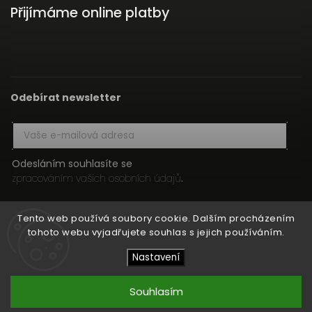
Přijímáme online platby
Odebírat newsletter
Odesláním souhlasíte se
zpracováním vašich osobních údajů
.
Přihlásit se
Tento web používá soubory cookie. Dalším procházením
tohoto webu vyjadřujete souhlas s jejich používáním.
Nastavení
Copyright 2026
HIFI MEDIA
. Všechna práva vyhrazena.
Upravit nastavení cookies
Souhlasím
Vytvořil
Shoptet
| Design
Shoptak.cz