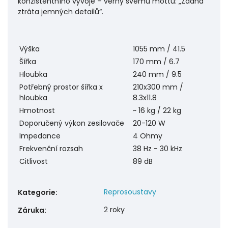
konzistentního vývoje – věrny svému mottu: „Žádná
ztráta jemných detailů“.
Výška
1055 mm / 41.5
Šířka
170 mm / 6.7
Hloubka
240 mm / 9.5
Potřebný prostor šířka x
210x300 mm /
hloubka
8.3x11.8
Hmotnost
~ 16 kg / 22 kg
Doporučený výkon zesilovače
20-120 W
Impedance
4 Ohmy
Frekvenční rozsah
38 Hz - 30 kHz
Citlivost
89 dB
Reprosoustavy
Kategorie
:
2 roky
Záruka
: