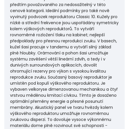
předtím považovaného za nedosažitelný v této
cenové kategorii. Ideální podmínky pro také nově
vyvinutý podvozek reproduktoru Classic 10. Kužely pro
nízké a střední frekvence jsou uspořádány symetricky
kolem výškových reproduktorů. To vytváří
rovnoměrné rozložení tlaku na kabinet; nejlepší
předpoklady pro přesnou reprodukci zvuku. V basech,
kužel šasi pracuje v tandemu a vytváří silný základ
plné hloubky. Orámování a pohon šasi umožňuje
systému zavěšení větší lineární zdvih, a tedy i v
dunivých surroundových aplikacích, dovolit
ohromující rezervy pro výkon s vysokou kvalitou
reprodukce zvuku. Současný basový reproduktor je
umístěn pod kopulí výškového reproduktoru. Je
vybaven velkoryse dimenzovanou mechanikou a čtyř
vrstvou měděnou kmitací cívkou. Tímto je dosaženo
optimální přeměny energie a přesné posunutí
membrány. Akustický panel ve tvaru hvězdy kolem
výškového reproduktoru umožňuje rovnoměrnou
zvukovou disperzi. To dovoluje vysoce výkonnému
materiálu dome plně rozvinout své schopnosti -