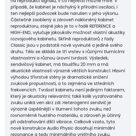
na reprodukci signálu, v co největší možné míře. V
případě, že kabinet je náchylný k přírodní oscilaci, i
ten nejlepší podvozek bude narušen v jeho výkonu.
Částečně zaoblený a zároveň nakloněný kabinet
reproduktoru, stejně jako je to v řadě REFERENCE a
HIGH-END, vylučuje jakoukoliv možnost vlastní akustiky
rozvojového kabinetu. Skříně reproduktorů z řady
Classic jsou v podstatě nově vyvinuté a jediné svého
druhu. Tělo se skládá ze tří vrstev s různými tlumícími
vlastnostmi a různou úrovní tvrdosti. Výsledek,
sendvičový kabinet, má tloušťku 20 mm a má
akustické vlastnosti výrazně větších konstrukcí. Hlavní
výhodou třívrstvé stěny je dramatické snížení
zvukové propustnosti, a to zejména ve středních
frekvencích. Tvrdost kabinetu není jediným faktorem,
který je akusticky relevantní; také kolik vyzařovaného
zvuku uniká ven skrz zdi. Heterogenní sendvič je
výrazně úspěšnější v tlumení tohoto zvuku, než
rovnoměrně hustého materiálu, a zároveň je účinný
při odstraňování dílčí vibrace. Celkově vzato, tyto
nové konstrukce Audio Physic dosahují minimální
rezonance a tedy minimálního vnitřního zvuku,