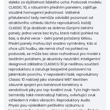
daleko za slyšitelnost lidského ucha. Podvozek modelu
CLASSIC 10, s robustním předním panelem, zajišťuje
vizuálně homogenní jednotnost. Viditelné
příslušenství tedy nemůže odvádět pozornost od
atraktivního vzhledu těchto reproduktorů. Každý
CLASSIC 10 je dodáván se dvěma různými čelními
panely; jedna verze bez krytu, která nabízí pohled na
šasi, a druhá verze - čelní panel potažený látkou.
Přední panely mohou být snadno vyměněny. Kdo si
chce užít hudbu, ale nemá chuť na pohled na
podvozek, se může bez obav rozhodnout pro model s
textilním potahem, je akusticky neutrální. Inteligentní
designová základna CLASSICU 10 je nedílnou součástí
reproduktoru a zaručuje bezpečné postavení na
jakémkoliv povrchu. V neposlední řadě, reproduktory
Classic 10 nabízejí jako standard WBT NextGen
zásuvné spojení pro banánové konektory a
sendvičové piky pro top-kvalitní zvuk. Tyto high-tech
terminály také minimalizují faktory, ovlivňující zvuk
vzhledem k mikro vibracím. Reproduktory Audio
Physic jsou výsledkem pečlivého výzkumu a