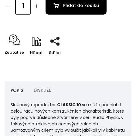
Přidat do košíku
Zeptat se
Hlídat
Sdílet
POPIS
DISKUZE
Sloupový reproduktor
CLASSIC
10
se může pochlubit
celou řadu nových konstrukčních charakteristik, které
byly poprvé důsledně ztvárněny v sérii Audio Physic, v
takových atraktivních cenových relacích.
Samozvaným cílem bylo vyloučit jakýkoli vliv kabinetu