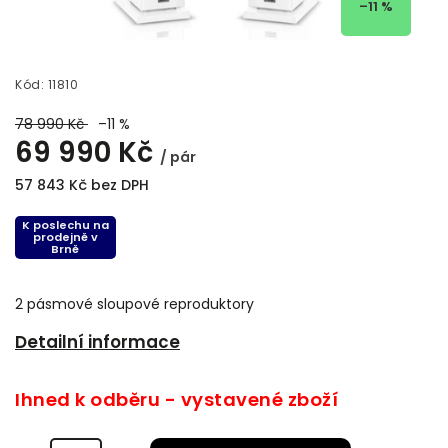
–11 %
Kód:
11810
78 990 Kč
–11 %
69 990 Kč
/ pár
57 843 Kč bez DPH
K poslechu na
prodejně v
Brně
2 pásmové sloupové reproduktory
Detailní informace
Ihned k odběru - vystavené zboží