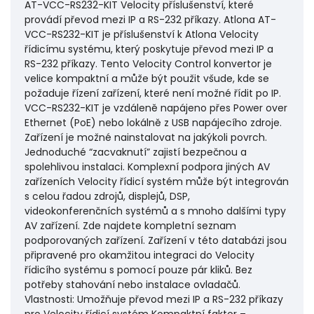
AT-VCC-RS232-KIT Velocity příslušenství, které
provádí převod mezi IP a RS-232 příkazy. Atlona AT-
VCC-RS232-KIT je příslušenství k Atlona Velocity
řídicímu systému, který poskytuje převod mezi IP a
RS-232 příkazy. Tento Velocity Control konvertor je
velice kompaktní a může být použit všude, kde se
požaduje řízení zařízení, které není možné řídit po IP.
VCC-RS232-KIT je vzdáleně napájeno přes Power over
Ethernet (PoE) nebo lokálně z USB napájecího zdroje.
Zařízení je možné nainstalovat na jakýkoli povrch.
Jednoduché “zacvaknutí” zajistí bezpečnou a
spolehlivou instalaci. Komplexní podpora jiných AV
zařízeních Velocity řídicí systém může být integrován
s celou řadou zdrojů, displejů, DSP,
videokonferenčních systémů a s mnoho dalšími typy
AV zařízení. Zde najdete kompletní seznam
podporovaných zařízení. Zařízení v této databázi jsou
připravené pro okamžitou integraci do Velocity
řídicího systému s pomocí pouze pár kliků. Bez
potřeby stahování nebo instalace ovladačů.
Vlastnosti: Umožňuje převod mezi IP a RS-232 příkazy