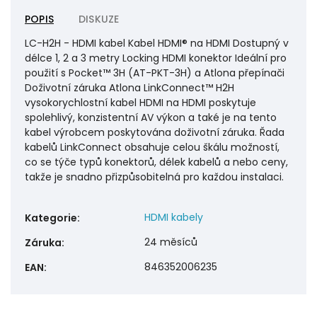
POPIS
DISKUZE
LC-H2H - HDMI kabel Kabel HDMI® na HDMI Dostupný v
délce 1, 2 a 3 metry Locking HDMI konektor Ideální pro
použití s Pocket™ 3H (AT-PKT-3H) a Atlona přepínači
Doživotní záruka Atlona LinkConnect™ H2H
vysokorychlostní kabel HDMI na HDMI poskytuje
spolehlivý, konzistentní AV výkon a také je na tento
kabel výrobcem poskytována doživotní záruka. Řada
kabelů LinkConnect obsahuje celou škálu možností,
co se týče typů konektorů, délek kabelů a nebo ceny,
takže je snadno přizpůsobitelná pro každou instalaci.
HDMI kabely
Kategorie
:
24 měsíců
Záruka
:
846352006235
EAN
: