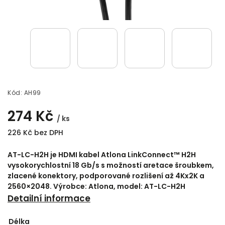
Kód:
AH99
274 Kč
/ ks
226 Kč bez DPH
AT-LC-H2H je HDMI kabel Atlona LinkConnect™ H2H
vysokorychlostní 18 Gb/s s možností aretace šroubkem,
zlacené konektory, podporované rozlišení až 4Kx2K a
2560×2048. Výrobce: Atlona, model: AT-LC-H2H
Detailní informace
Délka