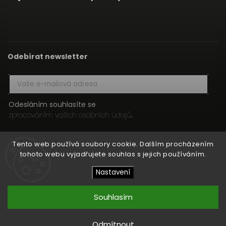
Odebírat newsletter
Odesláním souhlasíte se
zpracováním vašich osobních údajů
.
Přihlásit se
Tento web používá soubory cookie. Dalším procházením
tohoto webu vyjadřujete souhlas s jejich používáním.
Nastavení
Copyright 2026
HIFI MEDIA
. Všechna práva vyhrazena.
Upravit nastavení cookies
Souhlasím
Vytvořil
Shoptet
| Design
Shoptak.cz
Odmítnout