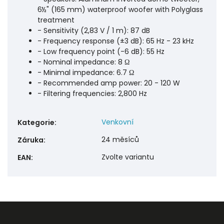
6½" (165 mm) waterproof woofer with Polyglass
treatment
- Sensitivity (2,83 V / 1 m): 87 dB
- Frequency response (±3 dB): 65 Hz - 23 kHz
- Low frequency point (-6 dB): 55 Hz
- Nominal impedance: 8 Ω
- Minimal impedance: 6.7 Ω
- Recommended amp power: 20 - 120 W
- Filtering frequencies: 2,800 Hz
Venkovní
Kategorie
:
24 měsíců
Záruka
:
Zvolte variantu
EAN
: