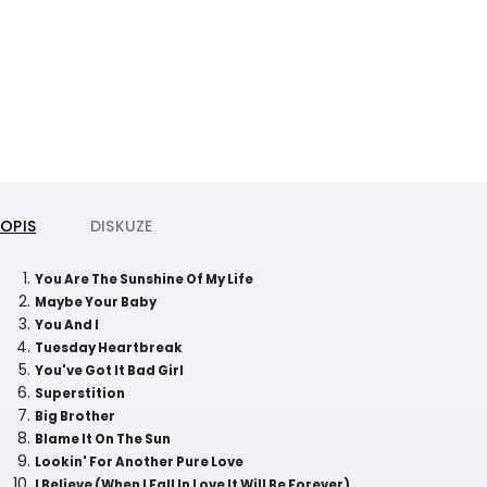
POPIS
DISKUZE
You Are The Sunshine Of My Life
Maybe Your Baby
You And I
Tuesday Heartbreak
You've Got It Bad Girl
Superstition
Big Brother
Blame It On The Sun
Lookin' For Another Pure Love
I Believe (When I Fall In Love It Will Be Forever)