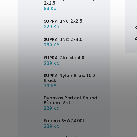
2x2.5
89 Kč
SUPRA LINC 2x2.5
229 Kč
SUPRA LINC 2x4.0
269 Kč
SUPRA Classic 4.0
209 Kč
SUPRA Nylon Braid 10.0
Black
79 Kč
Dynavox Perfect Sound
Banana Set I.
229 Kč
Sonero S-OCA001
309 Kč