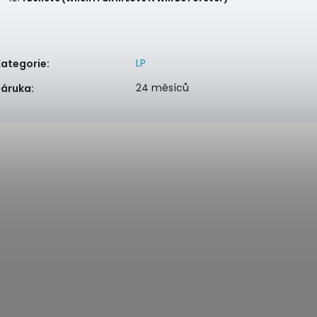
LP
Kategorie
:
24 měsíců
Záruka
: