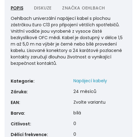
POPIS
DISKUZE
ZNAČKA
OEHLBACH
Oehlbach univerzální napájecí kabel s plochou
zástrčkou Euro C13 pro připojení větších spotřebičů.
Vnitřní vodiče jsou vyrobené z vysoce čisté
bezkyslíkové OFC mědi. Kabel je dostupný v délce 1,5
m až 5,0 m na výběr je černé nebo bílé provedení
kabelu. Lisované konektory a 24 karátové pozlacené
kontakty zaručují dlouhou životnost a vynikající
bezpečnost kontaktů.
Napájecí kabely
Kategorie
:
24 měsíců
Záruka
:
Zvolte variantu
EAN
:
bílá
Barva
:
0
Citlivost
:
0
Dělící frekvence
: