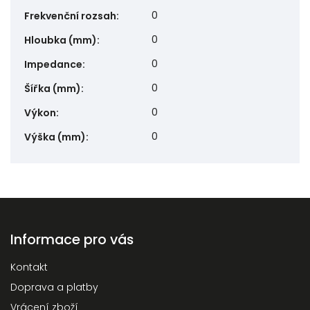
0
Frekvenční rozsah
:
0
Hloubka (mm)
:
0
Impedance
:
0
Šířka (mm)
:
0
Výkon
:
0
Výška (mm)
:
Informace pro vás
Kontakt
Doprava a platby
Vrácení zboží