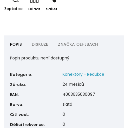
Zeptat se
Hlídat
Sdílet
POPIS
DISKUZE
ZNAČKA
OEHLBACH
Popis produktu není dostupný
Konektory - Redukce
Kategorie
:
24 měsíců
Záruka
:
4003635030097
EAN
:
zlatá
Barva
:
0
Citlivost
:
0
Dělící frekvence
: