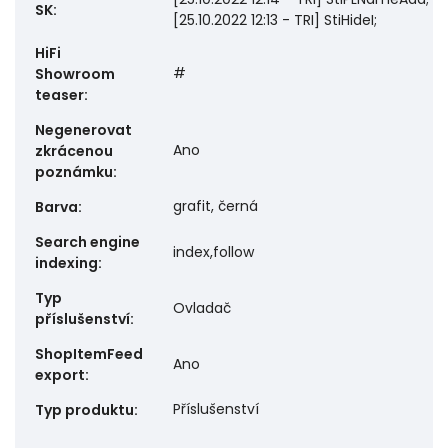
SK
:
[25.10.2022 12:13 - TRI] StiHideI;
HiFi
#
Showroom
teaser
:
Negenerovat
Ano
zkrácenou
poznámku
:
grafit, černá
Barva
:
Search engine
index,follow
indexing
:
Typ
Ovladač
příslušenství
:
ShopItemFeed
Ano
export
:
Příslušenství
Typ produktu
: