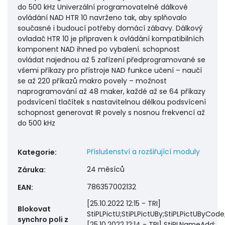
do 500 kHz Univerzální programovatelné dálkové
ovládání NAD HTR 10 navrženo tak, aby splňovalo
současné i budoucí potřeby domácí zábavy. Dálkový
ovladač HTR 10 je připraven k ovládání kompatibilních
komponent NAD ihned po vybalení. schopnost
ovládat najednou až 5 zařízení předprogramované se
všemi příkazy pro přístroje NAD funkce učení – naučí
se až 220 příkazů makro povely – možnost
naprogramování až 48 maker, každé až se 64 příkazy
podsvícení tlačítek s nastavitelnou délkou podsvícení
schopnost generovat IR povely s nosnou frekvencí až
do 500 kHz
Příslušenství a rozšiřující moduly
Kategorie
:
24 měsíců
Záruka
:
786357002132
EAN
:
[25.10.2022 12:15 - TRI]
Blokovat
StiPLPictU;StiPLPictUBy;StiPLPictUByCode;
synchro poli z
[25.10.2022 12:14 - TRI] StiPLNameAdd;