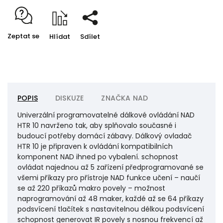
Zeptat se
Hlídat
Sdílet
POPIS
DISKUZE
ZNAČKA
NAD
Univerzální programovatelné dálkové ovládání NAD
HTR 10 navrženo tak, aby splňovalo současné i
budoucí potřeby domácí zábavy. Dálkový ovladač
HTR 10 je připraven k ovládání kompatibilních
komponent NAD ihned po vybalení. schopnost
ovládat najednou až 5 zařízení předprogramované se
všemi příkazy pro přístroje NAD funkce učení – naučí
se až 220 příkazů makro povely – možnost
naprogramování až 48 maker, každé až se 64 příkazy
podsvícení tlačítek s nastavitelnou délkou podsvícení
schopnost generovat IR povely s nosnou frekvencí až