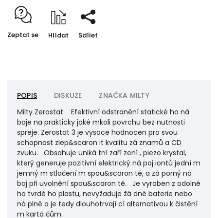
Zeptat se
Hlídat
Sdílet
POPIS
DISKUZE
ZNAČKA
MILTY
Milty Zerostat Efektivní odstranění statické ho ná
boje na prakticky jaké mkoli povrchu bez nutnosti
spreje. Zerostat 3 je vysoce hodnocen pro svou
schopnost zlep&scaron it kvalitu zá znamů a CD
zvuku. Obsahuje uniká tní zaří zení , piezo krystal,
který generuje pozitivní elektrický ná poj iontů jední m
jemný m stlačení m spou&scaron tě, a zá porný ná
boj při uvolnění spou&scaron tě. Je vyroben z odolné
ho tvrdé ho plastu, nevyžaduje žá dné baterie nebo
ná plně a je tedy dlouhotrvají cí alternativou k čistění
m kartá čům.