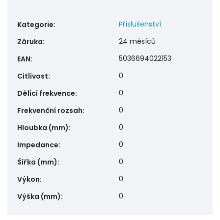
Příslušenství
Kategorie
:
24 měsíců
Záruka
:
5036694022153
EAN
:
0
Citlivost
:
0
Dělící frekvence
:
0
Frekvenční rozsah
:
0
Hloubka (mm)
:
0
Impedance
:
0
Šířka (mm)
:
0
Výkon
:
0
Výška (mm)
: