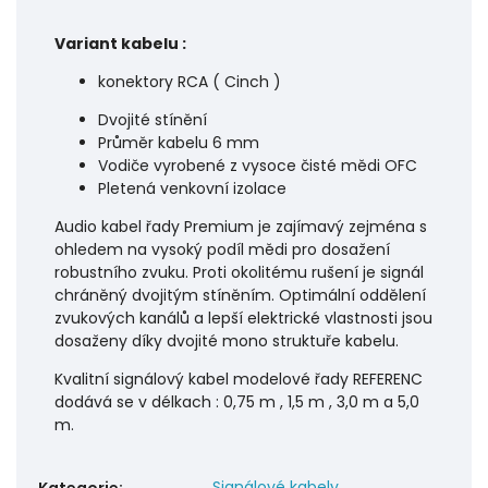
Variant kabelu :
konektory RCA ( Cinch )
Dvojité stínění
Průměr kabelu 6 mm
Vodiče vyrobené z vysoce čisté mědi OFC
Pletená venkovní izolace
Audio kabel řady Premium je zajímavý zejména s
ohledem na vysoký podíl mědi pro dosažení
robustního zvuku. Proti okolitému rušení je signál
chráněný dvojitým stíněním. Optimální oddělení
zvukových kanálů a lepší elektrické vlastnosti jsou
dosaženy díky dvojité mono struktuře kabelu.
Kvalitní signálový kabel modelové řady REFERENC
dodává se v délkach : 0,75 m , 1,5 m , 3,0 m a 5,0
m.
Signálové kabely