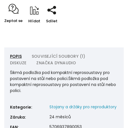
Zeptat se
Hlídat
Sdílet
POPIS
SOUVISEJÍCÍ SOUBORY (1)
DISKUZE
ZNAČKA
DYNAUDIO
Šikmá podložka pod kompaktní reprosoustavy pro
postavení na stůl nebo polici.Šikmá podložka pod
kompaktní reprosoustavy pro postavení na stůl nebo
polici.
Stojany a držáky pro reproduktory
Kategorie
:
24 měsíců
Záruka
:
5706937890053
EAN
: