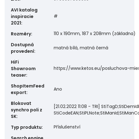
AVI katalog
#
inspiracie
2021
:
110 x 190mm, 187 x 208mm (základna)
Rozměry
:
Dostupná
matná bílá, matná černá
provedení
:
HiFi
https://www.ketos.eu/posluchova-mie
Showroom
teaser
:
ShopItemFeed
Ano
export
:
Blokovat
[21.02.2022 11:08 - TRI] StiTagD;StiDemId
synchro poli z
StiCodeEAN;StiPLNote;StiManId;StiManCod
SK
:
Příslušenství
Typ produktu
:
Search engine