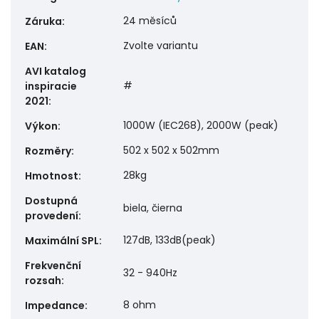
24 měsíců
Záruka
:
Zvolte variantu
EAN
:
AVI katalog
#
inspiracie
2021
:
1000W (IEC268), 2000W (peak)
Výkon
:
502 x 502 x 502mm
Rozměry
:
28kg
Hmotnost
:
Dostupná
biela, čierna
provedení
:
127dB, 133dB(peak)
Maximální SPL
:
Frekvenční
32 - 940Hz
rozsah
:
8 ohm
Impedance
: