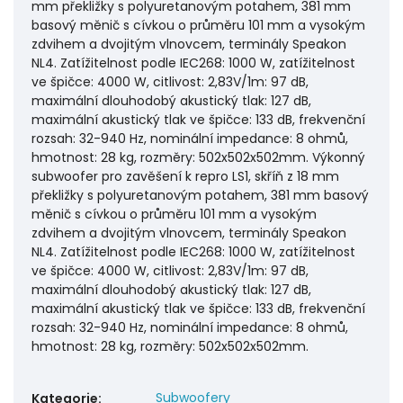
mm překližky s polyuretanovým potahem, 381 mm
basový měnič s cívkou o průměru 101 mm a vysokým
zdvihem a dvojitým vlnovcem, terminály Speakon
NL4. Zatížitelnost podle IEC268: 1000 W, zatížitelnost
ve špičce: 4000 W, citlivost: 2,83V/1m: 97 dB,
maximální dlouhodobý akustický tlak: 127 dB,
maximální akustický tlak ve špičce: 133 dB, frekvenční
rozsah: 32-940 Hz, nominální impedance: 8 ohmů,
hmotnost: 28 kg, rozměry: 502x502x502mm. Výkonný
subwoofer pro zavěšení k repro LS1, skříň z 18 mm
překližky s polyuretanovým potahem, 381 mm basový
měnič s cívkou o průměru 101 mm a vysokým
zdvihem a dvojitým vlnovcem, terminály Speakon
NL4. Zatížitelnost podle IEC268: 1000 W, zatížitelnost
ve špičce: 4000 W, citlivost: 2,83V/1m: 97 dB,
maximální dlouhodobý akustický tlak: 127 dB,
maximální akustický tlak ve špičce: 133 dB, frekvenční
rozsah: 32-940 Hz, nominální impedance: 8 ohmů,
hmotnost: 28 kg, rozměry: 502x502x502mm.
Subwoofery
Kategorie
: