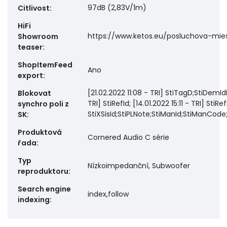
97dB (2,83V/1m)
Citlivost
:
HiFi
https://www.ketos.eu/posluchova-mie
Showroom
teaser
:
ShopItemFeed
Ano
export
:
[21.02.2022 11:08 - TRI] StiTagD;StiDemIdDi
Blokovat
TRI] StiRefId; [14.01.2022 15:11 - TRI] StiRef
synchro poli z
StiXSisId;StiPLNote;StiManId;StiManCode
SK
:
Produktová
Cornered Audio C série
řada
:
Typ
Nízkoimpedanční, Subwoofer
reproduktoru
:
Search engine
index,follow
indexing
: